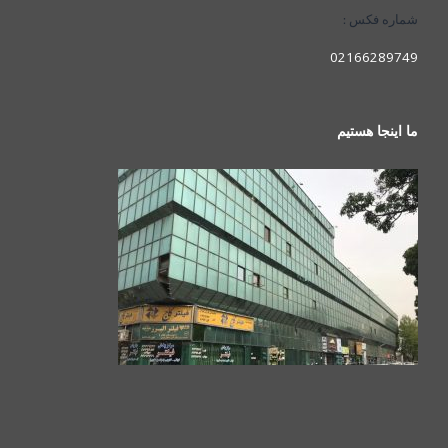
شماره فکس :
02166289749
ما اینجا هستیم