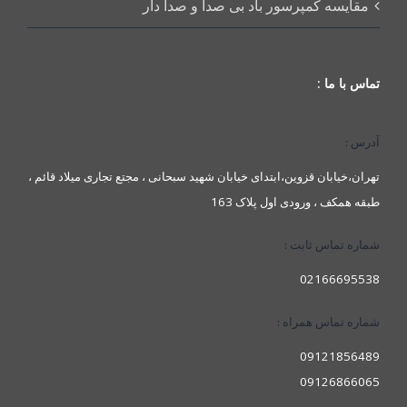
مقایسه کمپرسور باد بی صدا و صدا دار
تماس با ما :
آدرس :
تهران،خیابان قزوین،ابتدای خیابان شهید سبحانی ، مجتع تجاری میلاد قائم ،
طبقه همکف ، ورودی اول پلاک 163
شماره تماس ثابت :
02166695538
شماره تماس همراه :
09121856489
09126866065