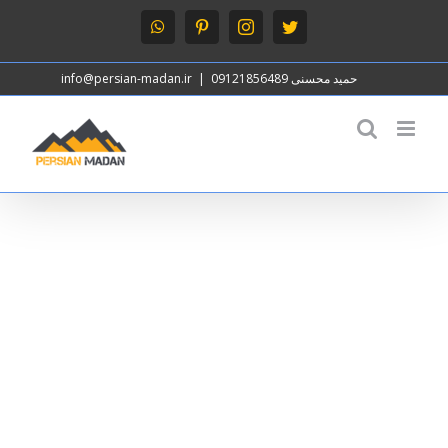
Ski
WhatsApp
Pinterest
Instagram
Twitter
t
conten
حمید محسنی 09121856489
|
info@persian-madan.ir