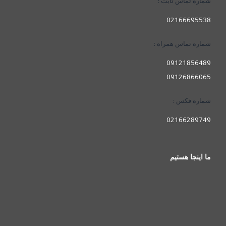
شماره تماس ثابت :
02166695538
شماره تماس همراه :
09121856489
09126866065
شماره فکس :
02166289749
ما اینجا هستیم