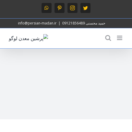
حمید محسنی 09121856489
|
info@persian-madan.ir