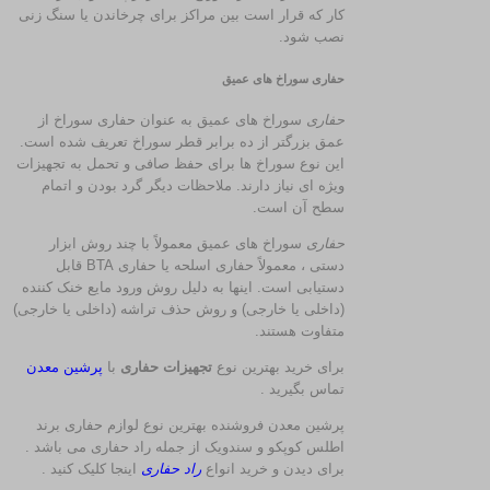
کار که قرار است بین مراکز برای چرخاندن یا سنگ زنی
نصب شود.
حفاری سوراخ های عمیق
حفاری
سوراخ های عمیق به عنوان حفاری سوراخ از
عمق بزرگتر از ده برابر قطر سوراخ تعریف شده است.
این نوع سوراخ ها برای حفظ صافی و تحمل به تجهیزات
ویژه ای نیاز دارند. ملاحظات دیگر گرد بودن و اتمام
سطح آن است.
حفاری
سوراخ های عمیق معمولاً با چند روش ابزار
دستی ، معمولاً حفاری اسلحه یا حفاری BTA قابل
دستیابی است. اینها به دلیل روش ورود مایع خنک کننده
(داخلی یا خارجی) و روش حذف تراشه (داخلی یا خارجی)
متفاوت هستند.
برای خرید بهترین نوع
تجهیزات حفاری
با
پرشین معدن
تماس بگیرید .
پرشین معدن فروشنده بهترین نوع لوازم حفاری برند
اطلس کوپکو و سندویک از جمله راد حفاری می باشد .
برای دیدن و خرید انواع
راد حفاری
اینجا کلیک کنید .