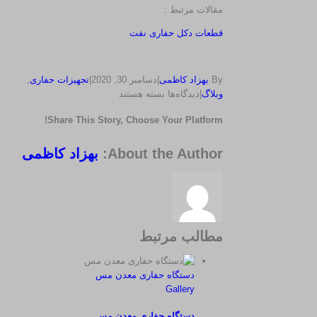
مقالات مرتبط :
قطعات دکل حفاری نفت
By
بهزاد کاظمی
|
دسامبر 30, 2020
|
تجهیزات حفاری
,
برای
وبلاگ
|
دیدگاه‌ها
بسته هستند
حفاری
Share This Story, Choose Your Platform!
چیست
؟
Vk
Xing
پست
Reddit
Twitter
Tumblr
LinkedIn
Pinterest
Facebook
WhatsApp
مفاهیم
About the Author:
بهزاد کاظمی
الکترونیک
مهندسی
حفاری
–
پرشین
معدن
مطالب مرتبط
دستگاه حفاری معدن مس
Gallery
دستگاه حفاری معدن مس