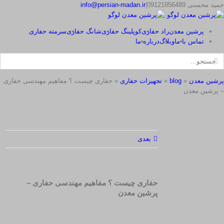
p
m
t
r
Ski
حمید محسنی 09121856489
|
info@persian-madan.ir
t
conten
پرشین معدن
راد حفاری
کوپلینگ حفاری
شانگ حفاری
سرمته حفاری
تماس با ما
وبلاگ
درباره ما
ستجو
رای:
پرشین معدن
»
blog
»
تجهیزات حفاری
»
حفاری چیست ؟ مفاهیم مهندسی حفاری
– پرشین معدن
بعدی
حفاری چیست ؟ مفاهیم مهندسی حفاری –
پرشین معدن