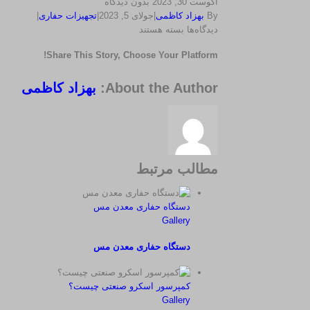
آگوست 30, 2023
بدون دیدگاه
By
بهزاد کاظمی
|
جولای 5, 2023
|
تجهیزات حفاری
|
برای
دیدگاه‌ها
بسته هستند
حفاری
Share This Story, Choose Your Platform!
تونل
چگونه
Vk
Xing
پست
Reddit
Twitter
Tumblr
LinkedIn
Pinterest
Facebook
WhatsApp
انجام
About the Author:
بهزاد کاظمی
الکترونیک
می
شود؟
مطالب مرتبط
دستگاه حفاری معدن مس
Gallery
دستگاه حفاری معدن مس
کمپرسور اسکرو صنعتی چیست؟
Gallery