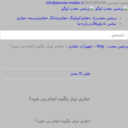
p
m
t
r
Ski
حمید محسنی 09121856489
|
info@persian-madan.ir
t
conten
پرشین معدن
راد حفاری
کوپلینگ حفاری
شانگ حفاری
سرمته حفاری
تماس با ما
وبلاگ
درباره ما
ستجو
رای:
پرشین معدن
»
blog
»
تجهیزات حفاری
»
حفاری تونل چگونه انجام می شود؟
قبلی
بعدی
حفاری تونل چگونه انجام می شود؟
حفاری تونل چگونه انجام می شود؟